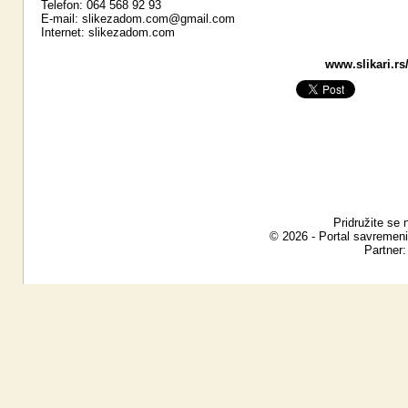
Telefon: 064 568 92 93
E-mail:
slikezadom.com@gmail.com
Internet:
slikezadom.com
www.slikari.rs
Pridružite se 
© 2026 - Portal savremeni
Partner