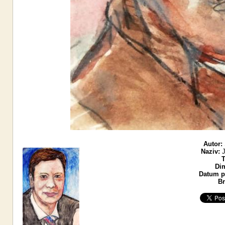
Autor:
Naziv:
J
T
Di
Datum po
Br