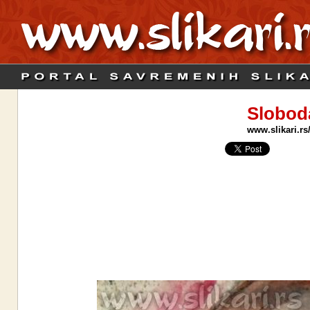
Slobod
www.slikari.rs