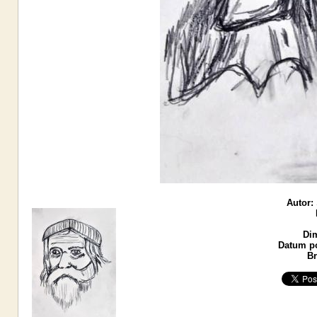
Autor:
Di
Datum po
Br