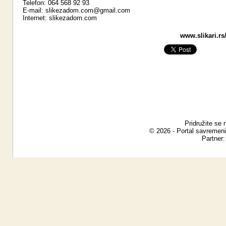
Telefon: 064 568 92 93
E-mail:
slikezadom.com@gmail.com
Internet:
slikezadom.com
www.slikari.rs
Pridružite se 
© 2026 - Portal savremeni
Partner