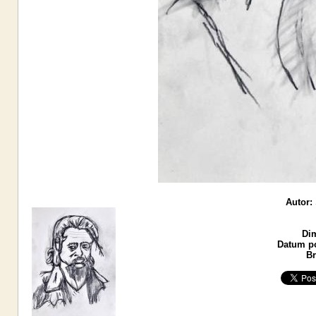
Autor:
Di
Datum po
Br