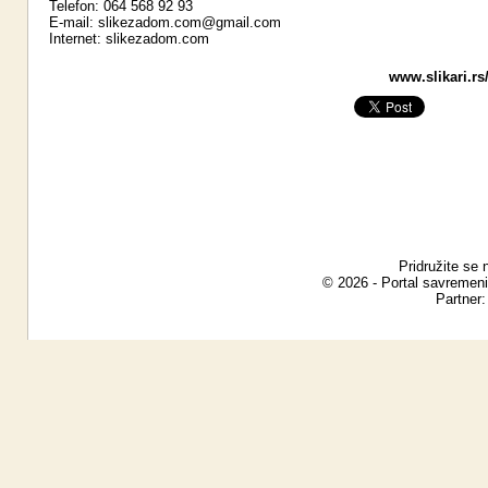
Telefon: 064 568 92 93
E-mail:
slikezadom.com@gmail.com
Internet:
slikezadom.com
www.slikari.rs
Pridružite se 
© 2026 - Portal savremeni
Partner