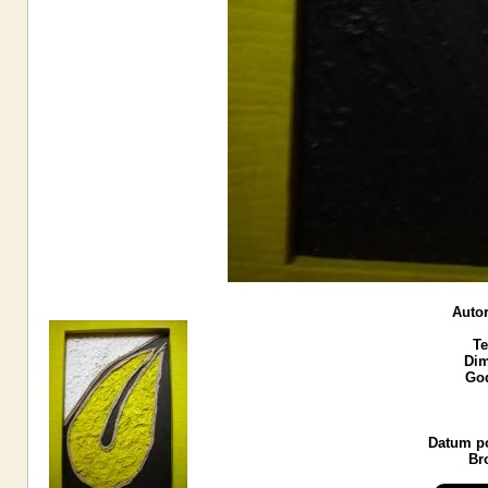
Autor
Te
Dim
God
Datum po
Br