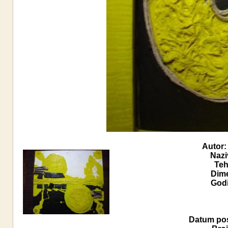
Autor:
Nazi
Teh
Dime
Godi
Datum pos