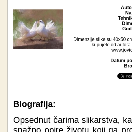
Auto
Naz
Tehni
Dime
Godi
Dimenzije slike su 40x50 cm
kupujete od autora.
www.jovic
Datum pos
Bro
Biografija:
Opsednut čarima slikarstva, kao
snažno opire životu koji ga p