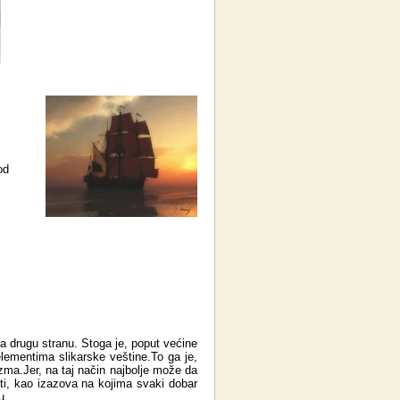
od
na drugu stranu. Stoga je, poput većine
lementima slikarske veštine.To ga je,
izma.Jer, na taj način najbolje može da
osti, kao izazova na kojima svaki dobar
u.