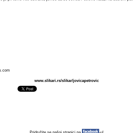
ss.com
www.slikari.rs/slikar/jovicapetrovic
Pridružite se našoj stranici na
-u!