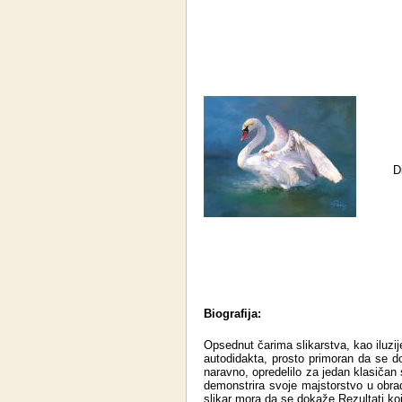
D
Biografija:
Opsednut čarima slikarstva, kao iluzij
autodidakta, prosto primoran da se d
naravno, opredelilo za jedan klasičan 
demonstrira svoje majstorstvo u obradi
slikar mora da se dokaže.Rezultati ko