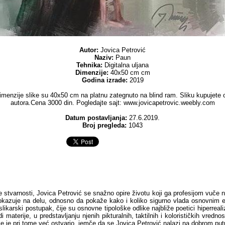
Autor:
Jovica Petrović
Naziv:
Paun
Tehnika:
Digitalna uljana
Dimenzije:
40x50 cm cm
Godina izrade:
2019
imenzije slike su 40x50 cm na platnu zategnuto na blind ram. Sliku kupujete 
autora.Cena 3000 din. Pogledajte sajt: www.jovicapetrovic.weebly.com
Datum postavljanja:
27.6.2019.
Broj pregleda:
1043
e stvarnosti, Jovica Petrović se snažno opire životu koji ga profesijom vuče 
okazuje na delu, odnosno da pokaže kako i koliko sigurno vlada osnovnim e
slikarski postupak, čije su osnovne tipološke odlike najbliže poetici hiperreal
 materije, u predstavljanju njenih pikturalnih, taktilnih i kolorističkih vredn
je je pri tome već ostvario, jemče da se Jovica Petrović nalazi na dobrom put