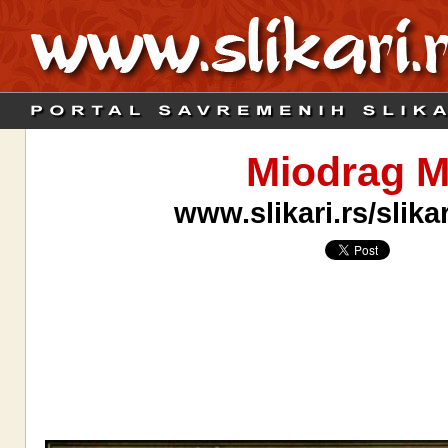
Miodrag M
www.slikari.rs/slik