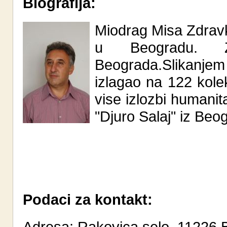
Biografija:
Miodrag Misa Zdravk
u Beogradu. Z
Beograda.Slikanje
izlagao na 122 kolek
vise izlozbi humanit
"Djuro Salaj" iz Beog
Podaci za kontakt:
Adresa: Rakovica selo, 11226 