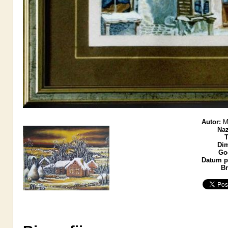
Autor:
Mi
Naz
T
Dim
God
Datum po
Br