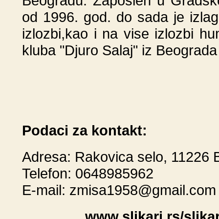
Beogradu. Zaposlen u Gradsko
od 1996. god. do sada je izlag
izlozbi,kao i na vise izlozbi h
kluba "Djuro Salaj" iz Beograda 
Podaci za kontakt:
Adresa: Rakovica selo, 11226 
Telefon: 0648985962
E-mail:
zmisa1958@gmail.com
www.slikari.rs/slik