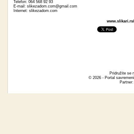
Telefon: 064 568 92 93
E-mail:
slikezadom.com@gmail.com
Internet:
slikezadom.com
www.slikari.rs
Pridružite se 
© 2026 - Portal savremeni
Partner