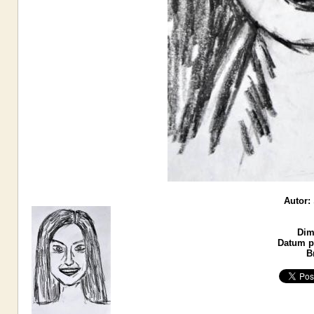
Autor:
Dim
Datum po
B