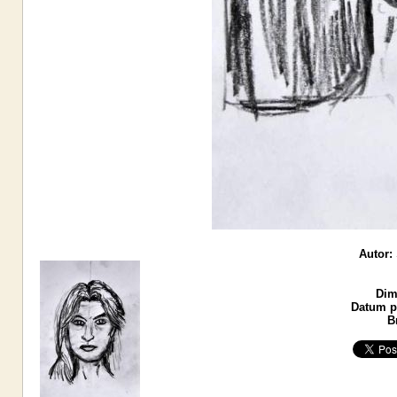
Autor:
Dim
Datum po
B