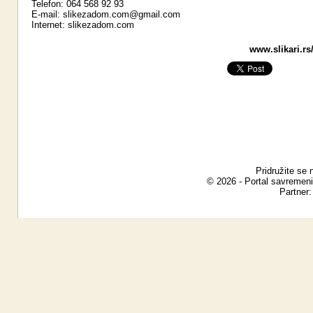
Telefon: 064 568 92 93
E-mail:
slikezadom.com@gmail.com
Internet:
slikezadom.com
www.slikari.rs
Pridružite se 
© 2026 - Portal savremeni
Partner