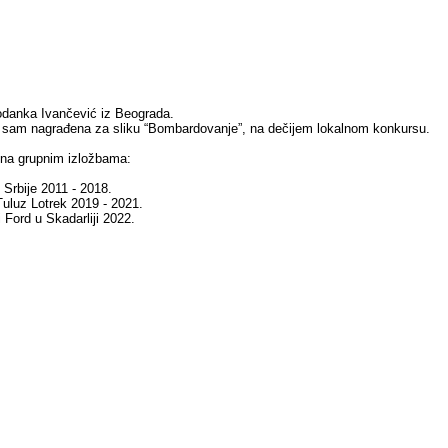
danka Ivančević iz Beograda.
 sam nagrađena za sliku “Bombardovanje”, na dečijem lokalnom konkursu.
 na grupnim izložbama:
Srbije 2011 - 2018.
 Tuluz Lotrek 2019 - 2021.
i Ford u Skadarliji 2022.