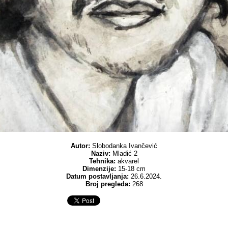
Autor:
Slobodanka Ivančević
Naziv:
Mladić 2
Tehnika:
akvarel
Dimenzije:
15-18 cm
Datum postavljanja:
26.6.2024.
Broj pregleda:
268