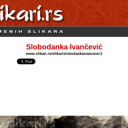
Slobodanka Ivančević
www.slikari.rs/slikar/slobodankaivancevic1