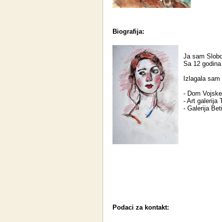
Biografija:
Ja sam Slobo
Sa 12 godina
Izlagala sam
- Dom Vojske 
- Art galerija
- Galerija Bet
Podaci za kontakt: