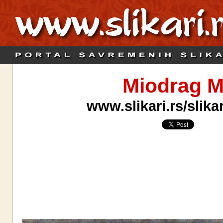
Miodrag M
www.slikari.rs/slik