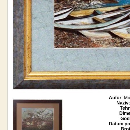
Autor:
Mio
Naziv:
Tehn
Dime
Godi
Datum pos
Broj