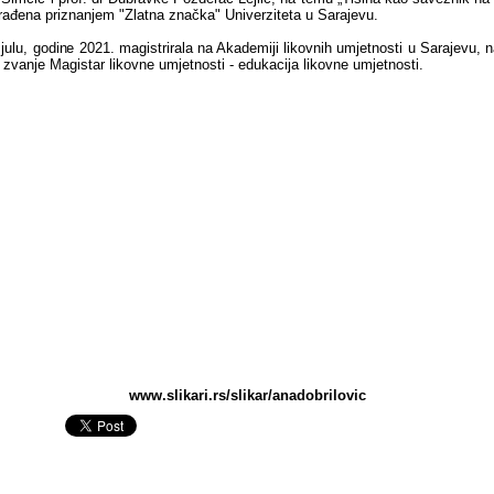
rađena priznanjem "Zlatna značka" Univerziteta u Sarajevu.
ulu, godine 2021. magistrirala na Akademiji likovnih umjetnosti u Sarajevu, n
 zvanje Magistar likovne umjetnosti - edukacija likovne umjetnosti.
www.slikari.rs/slikar/anadobrilovic