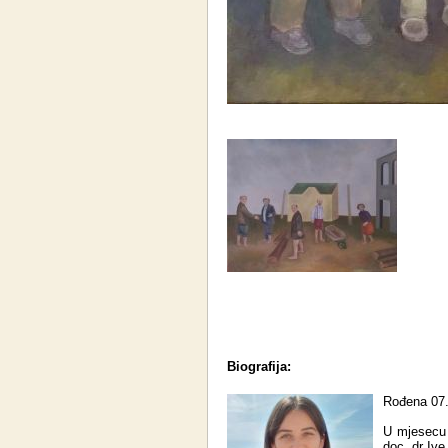
Biografija:
Rođena 07.
U mjesecu 
doc. dr Iv