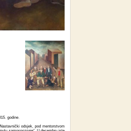
015. godine.
, Nastavnički odsjek, pod mentorstvom
na putu samospoznaje“. U decembru iste