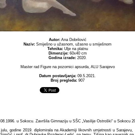
Autor:
Ana Dobrilović
Naziv:
Smiješno u užasnom, užasno u smiješnom
Tehnika:
Ulje na platnu
Dimenzije:
60x40 cm
Godina izrade:
2020.
Master rad Figure na pozornici apsurda, ALU Sarajevo
Datum postavljanja:
09.5.2021.
Broj pregleda:
907
08.1996. u Sokocu. Završila Gimnaziju u SŠC „Vasilije Ostroški“ u Sokocu 2
julu, godine 2019. diplomirala na Akademiji likovnih umjetnosti u Sarajevu
e Simčić i prof. dr Dubravke Pozderac-Lejlić, na temu „Tišina kao saveznik 