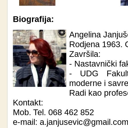
Biografija:
Angelina Janjuš
Rodjena 1963. G
Završila:
- Nastavnički fa
- UDG Fakulte
moderne i savr
Radi kao profeso
Kontakt:
Mob. Tel. 068 462 852
e-mail: a.janjusevic@gmail.co