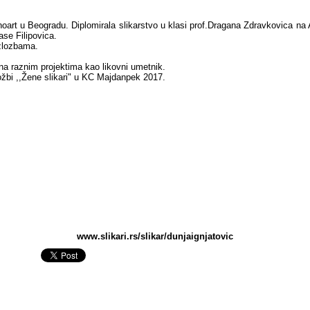
oart u Beogradu. Diplomirala slikarstvo u klasi prof.Dragana Zdravkovica na
ase Filipovica.
izlozbama.
na raznim projektima kao likovni umetnik.
ložbi ,,Žene slikari" u KC Majdanpek 2017.
www.slikari.rs/slikar/dunjaignjatovic