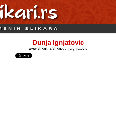
Dunja Ignjatovic
www.slikari.rs/slikar/dunjaignjatovic