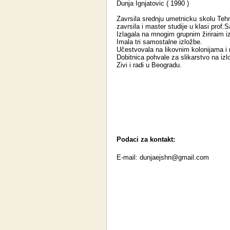
Dunja Ignjatovic ( 1990 )
Zavrsila srednju umetnicku skolu Tehn
zavrsila i master studije u klasi prof.S
Izlagala na mnogim grupnim žiriraim 
Imala tri samostalne izložbe.
Učestvovala na likovnim kolonijama i 
Dobitnica pohvale za slikarstvo na iz
Zivi i radi u Beogradu.
Podaci za kontakt:
E-mail:
dunjaejshn@gmail.com