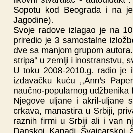
Sopotu kod Beograda i na je
Jagodine).
Svoje radove izlagao je na 10-ta
priredio je 3 samostalne izložb
dve sa manjom grupom autora. 
stripa“ u zemlji i inostranstvu, 
U toku 2008-2010.g. radio je 
izdavačku kuću ,,Ann’s Paper
naučno-popularnog udžbenika fiz
Njegove uljane i akril-uljane sl
crkava, manastira u Srbiji, priva
raznih firmi u Srbiji ali i van
Danskoj, Kanadi, Švajcarskoj, 