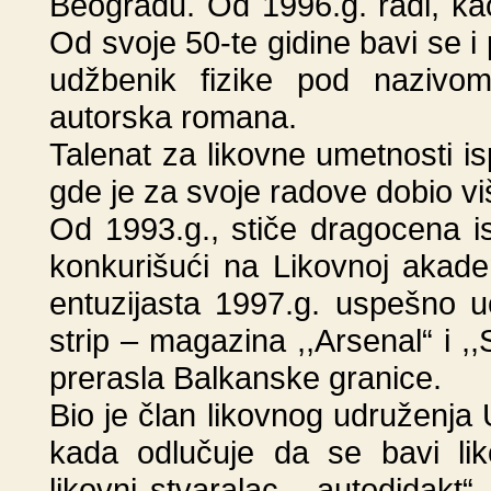
Beogradu. Od 1996.g. radi, kao
Od svoje 50-te gidine bavi se i
udžbenik fizike pod nazivo
autorska romana.
Talenat za likovne umetnosti isp
gde je za svoje radove dobio vi
Od 1993.g., stiče dragocena i
konkurišući na Likovnoj akad
entuzijasta 1997.g. uspešno 
strip – magazina ,,Arsenal“ i ,,
prerasla Balkanske granice.
Bio je član likovnog udruženj
kada odlučuje da se bavi li
likovni stvaralac - autodidakt“