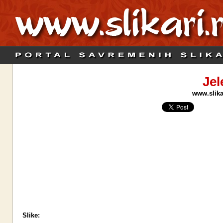
Jel
www.slikar
Slike: