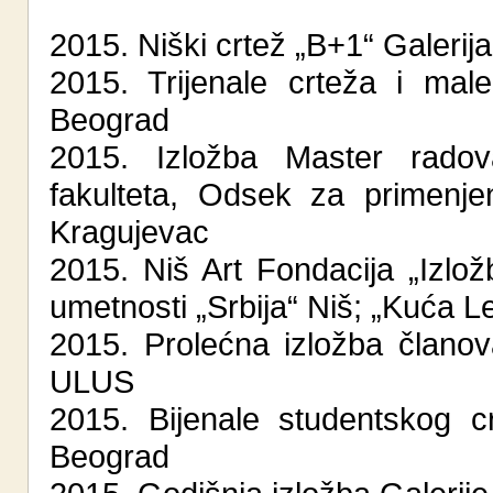
2015. Niški crtež „B+1“ Galeri
2015. Trijenale crteža i male 
Beograd
2015. Izložba Master radov
fakulteta, Odsek za primenjen
Kragujevac
2015. Niš Art Fondacija „Izlo
umetnosti „Srbija“ Niš; „Kuća 
2015. Prolećna izložba članov
ULUS
2015. Bijenale studentskog c
Beograd