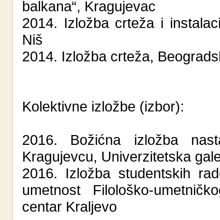
balkana“, Kragujevac
2014. Izložba crteža i instalaci
Niš
2014. Izložba crteža, Beograds
Kolektivne izložbe (izbor):
2016. Božićna izložba nast
Kragujevcu, Univerzitetska gale
2016. Izložba studentskih ra
umetnost Filološko-umetničko
centar Kraljevo