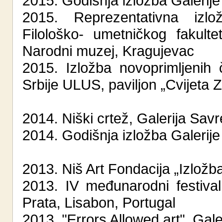
2015. Godišnja izložba Galerije
2015. Reprezentativna izlo
Filološko- umetničkog fakult
Narodni muzej, Kragujevac
2015. Izložba novoprimljenih
Srbije ULUS, paviljon „Cvijeta 
2014. Niški crtež, Galerija Sav
2014. Godišnja izložba Galerije
2013. Niš Art Fondacija „Izložb
2013. IV međunarodni festival
Prata, Lisabon, Portugal
2013. "Errors Allowed art", Gal