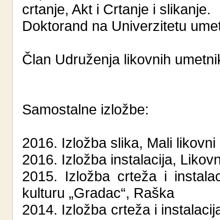
crtanje, Akt i Crtanje i slikanje.
Doktorand na Univerzitetu ume
Član Udruženja likovnih umetn
Samostalne izložbe:
2016. Izložba slika, Mali likov
2016. Izložba instalacija, Liko
2015. Izložba crteža i instala
kulturu „Gradac“, Raška
2014. Izložba crteža i instalacij