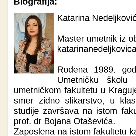
Biografija:
Katarina Nedeljkovi
Master umetnik iz ob
katarinanedeljkovi
Rođena 1989. godi
Umetničku školu u
umetničkom fakultetu u Kragu
smer zidno slikarstvo, u kla
studije završava na istom fa
prof. dr Bojana Otaševića.
Zaposlena na istom fakultetu 