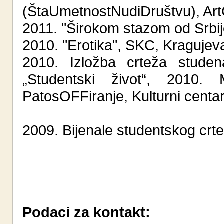
(ŠtaUmetnostNudiDruštvu), A
2011. "Širokom stazom od Srbi
2010. "Erotika", SKC, Kragujev
2010. Izložba crteža studen
„Studentski život“, 2010. M
PatosOFFiranje, Kulturni cent
2009. Bijenale studentskog crte
Podaci za kontakt: