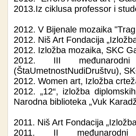
2013.Iz ciklusa professor i stu
2012. V Bijenale mozaika "Trag
2012. Niš Art Fondacija „Izložb
2012. Izložba mozaika, SKC Ga
2012. III međunarodni 
(ŠtaUmetnostNudiDruštvu), S
2012. Women art, Izložba crteža
2012. „12“, izložba diplomski
Narodna biblioteka „Vuk Karadž
2011. Niš Art Fondacija „Izložb
2011. II međunarodni 