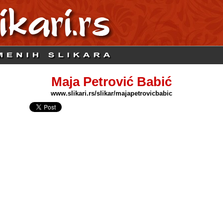
Maja Petrović Babić
www.slikari.rs/slikar/majapetrovicbabic