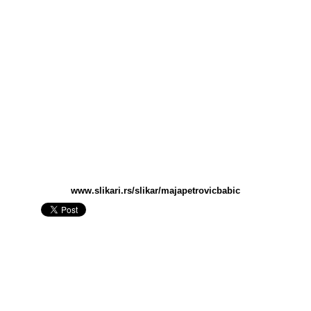
www.slikari.rs/slikar/majapetrovicbabic