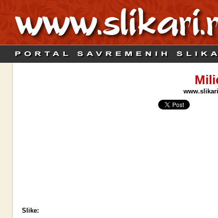
Mili
www.slikari
Slike: